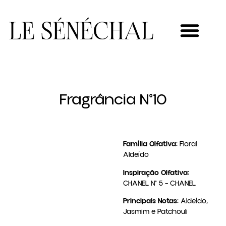
MEU NOVO NEGÓCIO
Fragrância N°10
Família Olfativa:
Floral
Aldeído
Inspiração Olfativa:
CHANEL N° 5 – CHANEL
Principais Notas:
Aldeído,
Jasmim e Patchouli