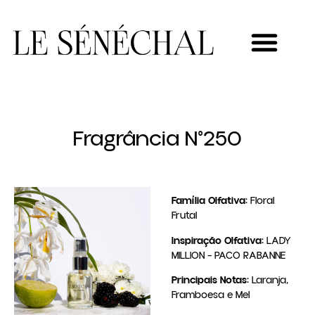
MEU NOVO NEGÓCIO
Fragrância N°250
Família Olfativa:
Floral
Frutal
Inspiração Olfativa:
LADY
MILLION – PACO RABANNE
Principais Notas:
Laranja,
Framboesa e Mel