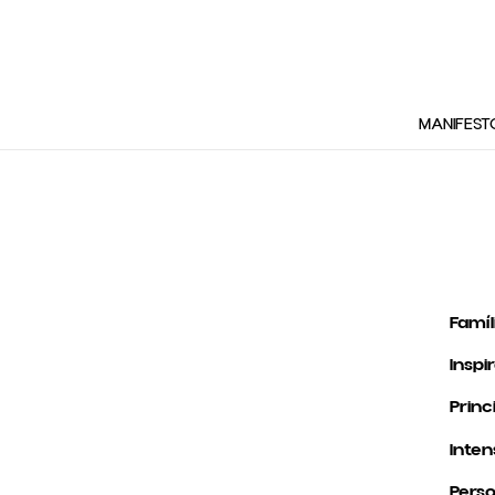
MANIFEST
Famíl
Inspi
Princ
Inten
Perso