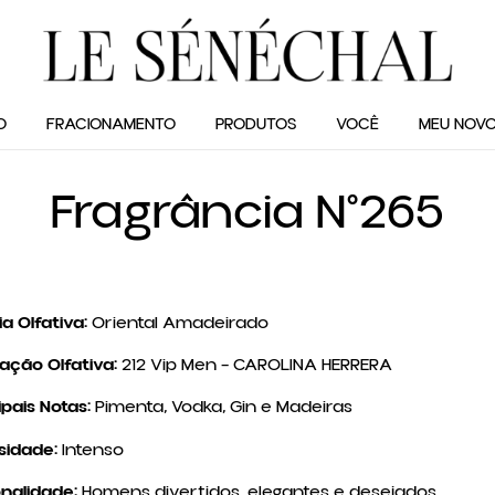
O
FRACIONAMENTO
PRODUTOS
VOCÊ
MEU NOVO
Fragrância N°265
ia Olfativa:
Oriental Amadeirado
ração Olfativa:
212 Vip Men – CAROLINA HERRERA
ipais Notas:
Pimenta, Vodka, Gin e Madeiras
sidade:
Intenso
nalidade:
Homens divertidos, elegantes e desejados.