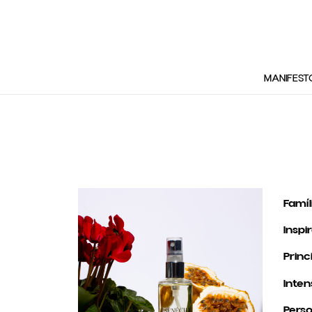
MANIFEST
Famíl
Inspi
Princ
Inten
Perso