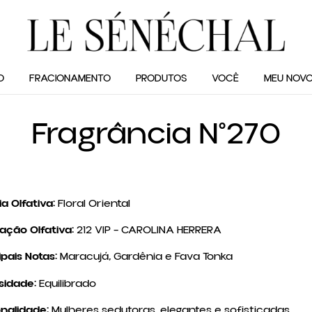
O
FRACIONAMENTO
PRODUTOS
VOCÊ
MEU NOVO
Fragrância N°270
ia Olfativa:
Floral Oriental
ração Olfativa:
212 VIP – CAROLINA HERRERA
ipais Notas:
Maracujá, Gardênia e Fava Tonka
sidade:
Equilibrado
nalidade:
Mulheres sedutoras, elegantes e sofisticadas.