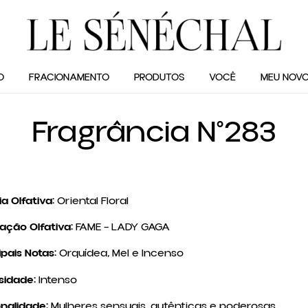
O
FRACIONAMENTO
PRODUTOS
VOCÊ
MEU NOVO
Fragrância N°283
ia Olfativa:
Oriental Floral
ração Olfativa:
FAME – LADY GAGA
ipais Notas:
Orquídea, Mel e Incenso
sidade:
Intenso
nalidade:
Mulheres sensuais, autênticas e poderosas.