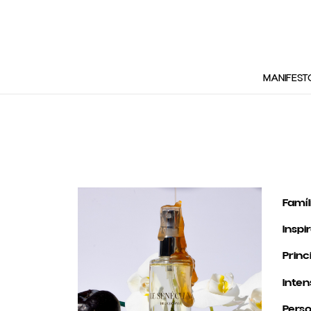
MANIFEST
Famíl
Inspi
Princ
Inten
Perso