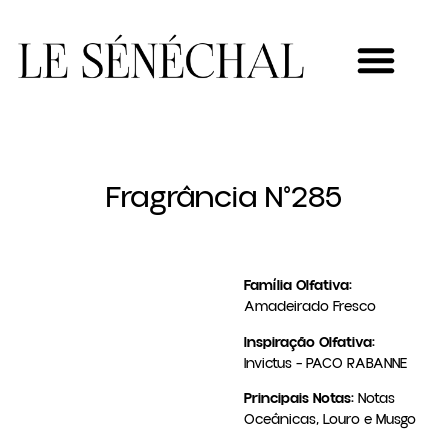
MEU NOVO NEGÓCIO
Fragrância N°285
Família Olfativa:
Amadeirado Fresco
Inspiração Olfativa:
Invictus – PACO RABANNE
Principais Notas:
Notas
Oceânicas, Louro e Musgo