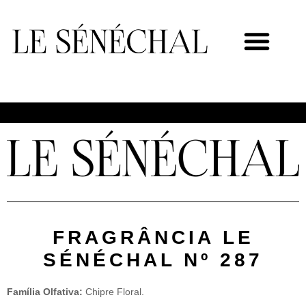
MEU NOVO NEGÓCIO
FRAGRÂNCIA LE
SÉNÉCHAL Nº 287
Família Olfativa:
Chipre Floral.