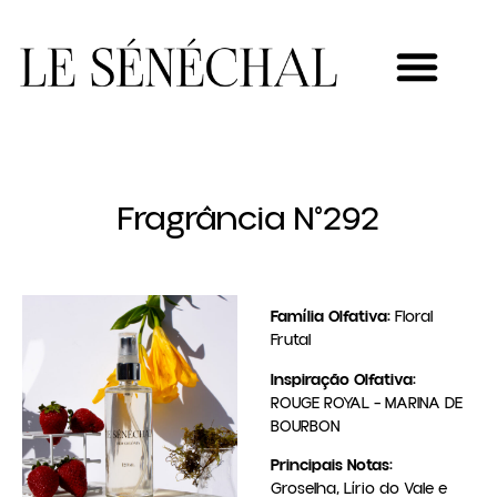
MEU NOVO NEGÓCIO
Fragrância N°292
Família Olfativa:
Floral
Frutal
Inspiração Olfativa:
ROUGE ROYAL – MARINA DE
BOURBON
Principais Notas:
Groselha, Lírio do Vale e