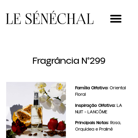
MEU NOVO NEGÓCIO
Fragrância N°299
Família Olfativa:
Oriental
Floral
Inspiração Olfativa:
LA
NUIT – LANCÔME
Principais Notas:
Rosa,
Orquídea e Pralinê