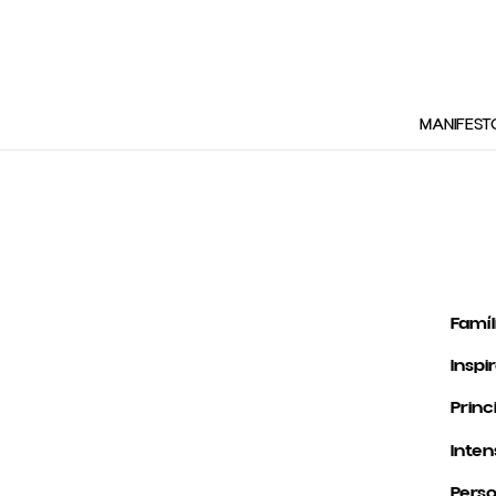
MANIFEST
Famíl
Inspi
Princ
Inten
Perso