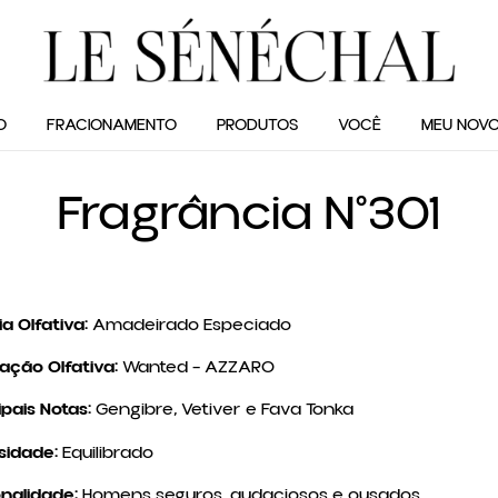
O
FRACIONAMENTO
PRODUTOS
VOCÊ
MEU NOVO
Fragrância N°301
ia Olfativa:
Amadeirado Especiado
ração Olfativa:
Wanted – AZZARO
ipais Notas:
Gengibre, Vetiver e Fava Tonka
sidade:
Equilibrado
nalidade:
Homens seguros, audaciosos e ousados.