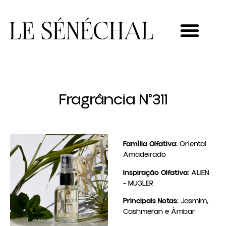
MEU NOVO NEGÓCIO
Fragrância N°311
Família Olfativa:
Oriental
Amadeirado
Inspiração Olfativa:
ALIEN
– MUGLER
Principais Notas:
Jasmim,
Cashmeran e Âmbar