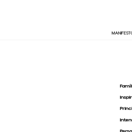
MANIFEST
Famíl
Inspi
Princ
Inten
Perso