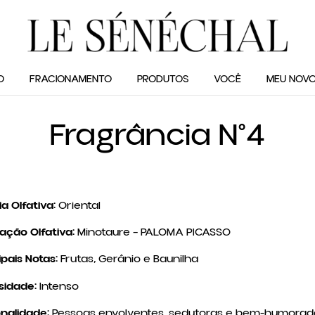
O
FRACIONAMENTO
PRODUTOS
VOCÊ
MEU NOVO
Fragrância N°4
ia Olfativa:
Oriental
ração Olfativa:
Minotaure – PALOMA PICASSO
ipais Notas:
Frutas, Gerânio e Baunilha
sidade:
Intenso
nalidade:
Pessoas envolventes, sedutoras e bem-humorad