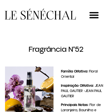
MEU NOVO NEGÓCIO
Fragrância N°52
Família Olfativa:
Floral
Oriental
Inspiração Olfativa:
JEAN
PAUL GAUTIER -JEAN PAUL
GAUTIER
Principais Notas:
Flor de
Laranjeira, Baunilha e