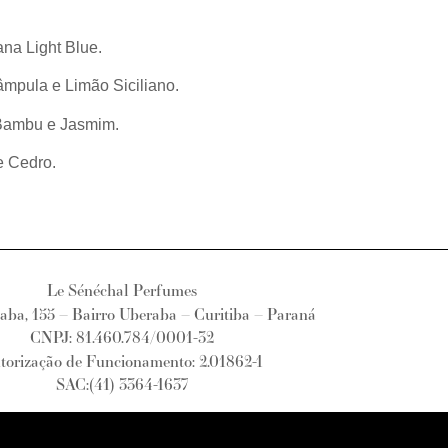
na Light Blue.
mpula e Limão Siciliano.
Bambu e Jasmim.
e Cedro.
Le Sénéchal Perfumes
ba, 155 – Bairro Uberaba – Curitiba – Paraná
CNPJ: 81.460.784/0001-32
torização de Funcionamento: 2.01862-1
SAC:(41) 3364-1637