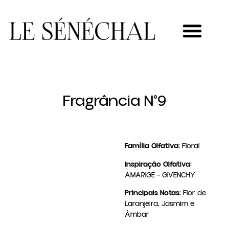
MEU NOVO NEGÓCIO
Fragrância N°9
Família Olfativa:
Floral
Inspiração Olfativa:
AMARIGE – GIVENCHY
Principais Notas:
Flor de
Laranjeira, Jasmim e
Âmbar