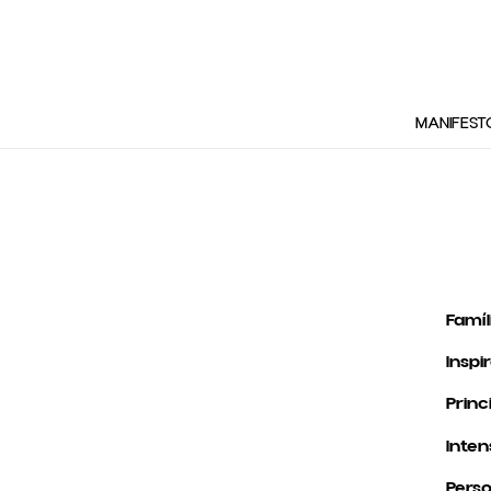
MANIFEST
Famíl
Inspi
Princ
Inten
Pers