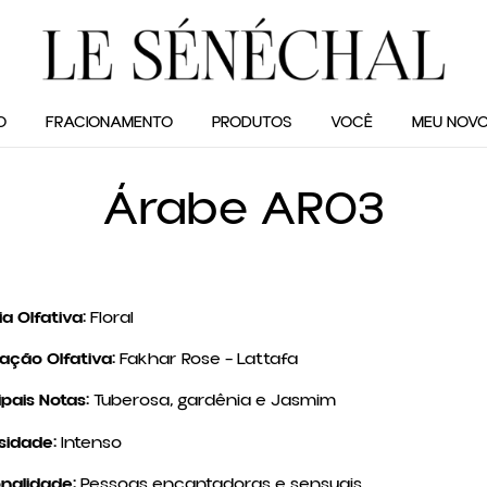
O
FRACIONAMENTO
PRODUTOS
VOCÊ
MEU NOVO
Árabe AR03
ia Olfativa:
Floral
ração Olfativa:
Fakhar Rose – Lattafa
ipais Notas:
Tuberosa, gardênia e Jasmim
sidade:
Intenso
onalidade:
Pessoas encantadoras e sensuais.