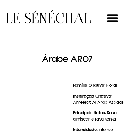
MEU NOVO NEGÓCIO
Árabe AR07
Família Olfativa:
Floral
Inspiração Olfativa:
Ameerat Al Arab Asdaaf
Principais Notas:
Rosa,
almíscar e fava tonka
Intensidade:
Intenso