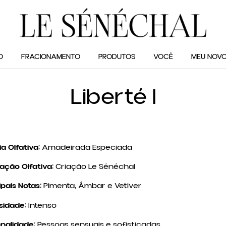
O
FRACIONAMENTO
PRODUTOS
VOCÊ
MEU NOVO
Liberté I
ia Olfativa:
Amadeirada Especiada
ração Olfativa:
Criação Le Sénéchal
ipais Notas:
Pimenta, Âmbar e Vetiver
sidade:
Intenso
onalidade:
Pessoas sensuais e sofisticadas.