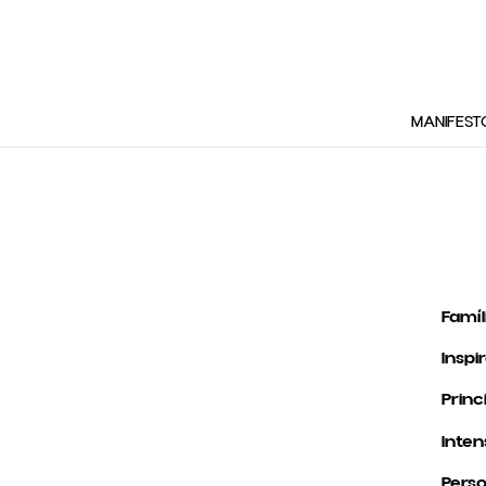
MANIFEST
Famíl
Inspi
Princ
Inten
Pers