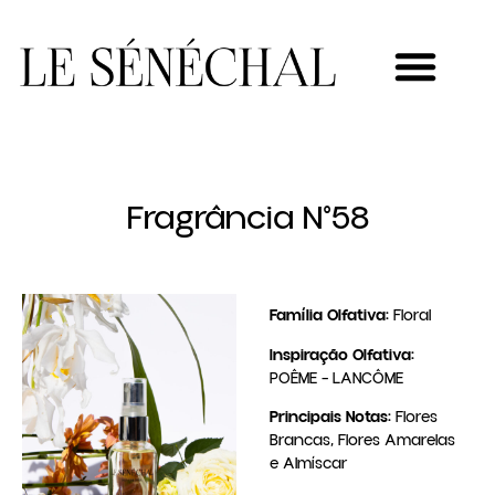
MEU NOVO NEGÓCIO
Fragrância N°58
Família Olfativa:
Floral
Inspiração Olfativa:
POÊME – LANCÔME
Principais Notas:
Flores
Brancas, Flores Amarelas
e Almíscar