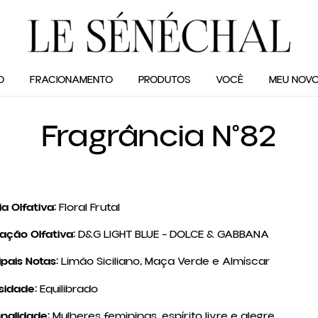
O
FRACIONAMENTO
PRODUTOS
VOCÊ
MEU NOVO
Fragrância N°82
ia Olfativa:
Floral Frutal
ração Olfativa:
D&G LIGHT BLUE – DOLCE & GABBANA
ipais Notas:
Limão Siciliano, Maça Verde e Almíscar
sidade:
Equilibrado
nalidade:
Mulheres femininas, espírito livre e alegre.