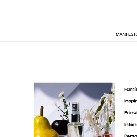
MANIFEST
Famíl
Inspi
Princ
Inten
Perso