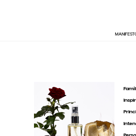
MANIFEST
Famíl
Inspi
Princ
Inten
Perso