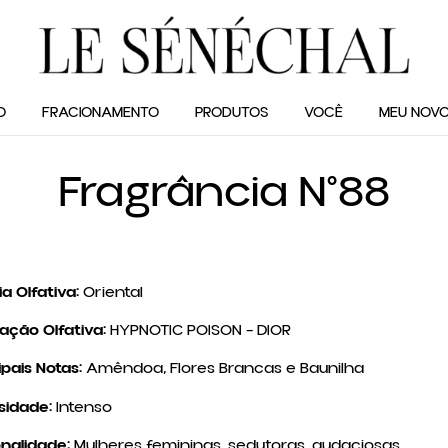
O
FRACIONAMENTO
PRODUTOS
VOCÊ
MEU NOVO
Fragrância N°88
ia Olfativa:
Oriental
ração Olfativa:
HYPNOTIC POISON – DIOR
ipais Notas:
Amêndoa, Flores Brancas e Baunilha
sidade:
Intenso
nalidade:
Mulheres femininas, sedutoras, audaciosas.