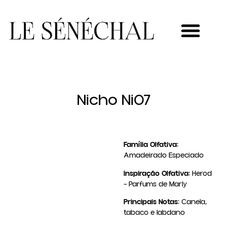
MEU NOVO NEGÓCIO
Nicho Ni07
Família Olfativa:
Amadeirado Especiado
Inspiração Olfativa:
Herod
– Parfums de Marly
Principais Notas:
Canela,
tabaco e labdano