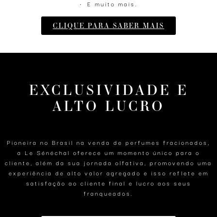
• ⁠E muito mais.
CLIQUE PARA SABER MAIS
EXCLUSIVIDADE E
ALTO LUCRO
Pioneira no Brasil na venda de perfumes fracionados,
a Le Sénéchal oferece um momento único para o
cliente, além da sua jornada olfativa, promovendo uma
experiência de alto valor agregado e isso reflete em
satisfação ao cliente final e lucro aos seus
franqueados.